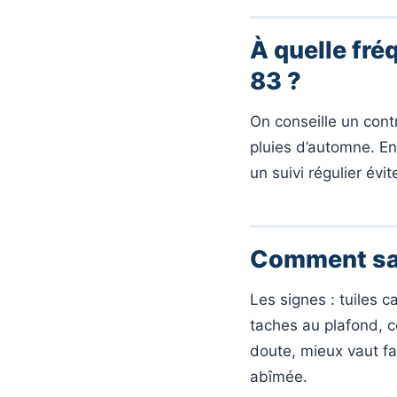
À quelle fréq
83 ?
On conseille un cont
pluies d’automne. En 
un suivi régulier évi
Comment savo
Les signes : tuiles 
taches au plafond, 
doute, mieux vaut fai
abîmée.