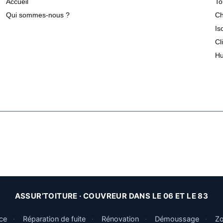
Accueil
To
Qui sommes-nous ?
Ch
Is
Cl
Hu
ASSUR’TOITURE · COUVREUR DANS LE 06 ET LE 83
ce
·
Réparation de fuite
·
Rénovation
·
Démoussage
·
Zo