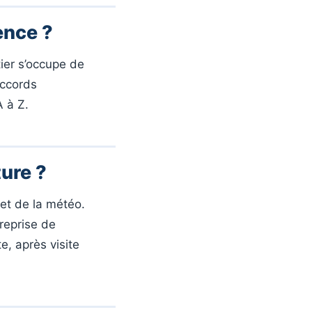
ence ?
tier s’occupe de
accords
A à Z.
ure ?
 et de la météo.
reprise de
e, après visite