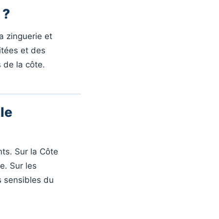
 ?
a zinguerie et
itées et des
 de la côte.
le
nts. Sur la Côte
e. Sur les
s sensibles du