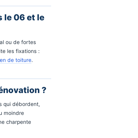
 le 06 et le
al ou de fortes
e les fixations :
ien de toiture
.
rénovation ?
es qui débordent,
Au moindre
une charpente