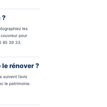
 ?
otographiez les
n couvreur pour
56 85 39 33.
 le rénover ?
 suivent l’avis
ec le patrimoine.