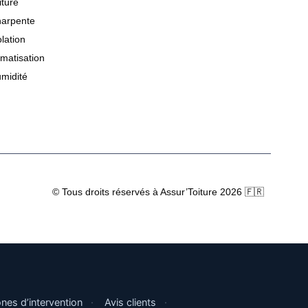
iture
arpente
olation
imatisation
midité
© Tous droits réservés à Assur’Toiture 2026 🇫🇷
nes d’intervention
·
Avis clients
·